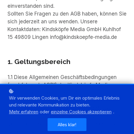
einverstanden sind.
Sollten Sie Fragen zu den AGB haben, können Sie
sich jederzeit an uns wenden. Unsere
Kontaktdaten: Kindsköpfe Media GmbH Kuhlhof
15 49809 Lingen info@kindskoepfe-media.de
1. Geltungsbereich
1.1 Diese Allgemeinen Geschäftsbedingungen
(nachfolgend „AGB“) der Kindsköpfe Media
GmbH (nachfolgend „Verkäufer“) gelten für alle
Wir verwenden Cookies, um Dir ein optimales Erlebnis
Verträge zur Lieferung von Waren, die ein
und relevante Kommunikation zu bieten.
Verbraucher oder Unternehmer (nachfolgend
Mehr erfahren
oder
einzelne Cookies akzeptieren
.
„Kunde“) mit dem Verkäufer hinsichtlich der vom
Verkäufer in seinem Online-Shop dargestellte
Alles klar!
Waren abschließt. Hiermit wird die Einbeziehung